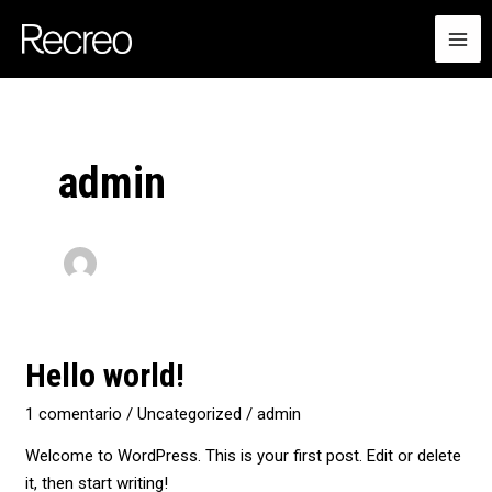
Ir
MA
al
ME
contenido
admin
Hello
Hello world!
world!
1 comentario
/
Uncategorized
/
admin
Welcome to WordPress. This is your first post. Edit or delete
it, then start writing!